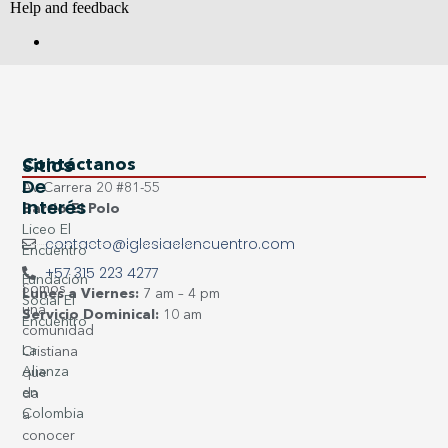
Sitios
Contáctanos
De
Av Carrera 20 #81-55
Interés
Barrio El Polo
Liceo El
contacto@iglesiaelencuentro.com
Encuentro
+57 315 223 4277
Fundación
Somos
Lunes a Viernes:
7 am – 4 pm
Social El
una
Servicio Dominical:
10 am
Encuentro
comunidad
La
Cristiana
Alianza
que
en
da
Colombia
a
conocer