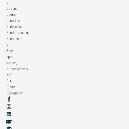
a
Jesús
como
nuestro
Salvador,
Santificador,
Sanador
y
Rey
que
viene,
cumpliendo
así
Su
Gran
Comisión.