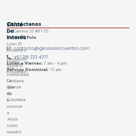
Sitios
Contáctanos
De
Av Carrera 20 #81-55
Interés
Barrio El Polo
Liceo El
contacto@iglesiaelencuentro.com
Encuentro
+57 315 223 4277
Fundación
Somos
Lunes a Viernes:
7 am – 4 pm
Social El
una
Servicio Dominical:
10 am
Encuentro
comunidad
La
Cristiana
Alianza
que
en
da
Colombia
a
conocer
a
Jesús
como
nuestro