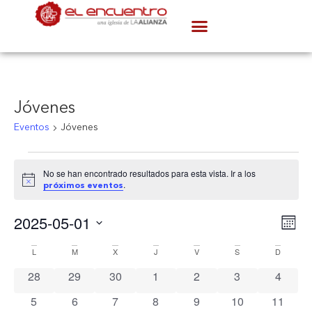
Jóvenes
Eventos
Jóvenes
No se han encontrado resultados para esta vista. Ir a los
Aviso
.
próximos eventos
N
2025-05-01
Na
Mes
Seleccionar
d
Calendario
fecha.
L
M
X
J
V
S
D
d
vi
0 eventos
0 eventos
0 eventos
0 eventos
0 eventos
0 eventos
0 event
28
29
30
1
2
3
4
d
de
0 eventos
0 eventos
0 eventos
0 eventos
0 eventos
0 eventos
0 event
5
6
7
8
9
10
11