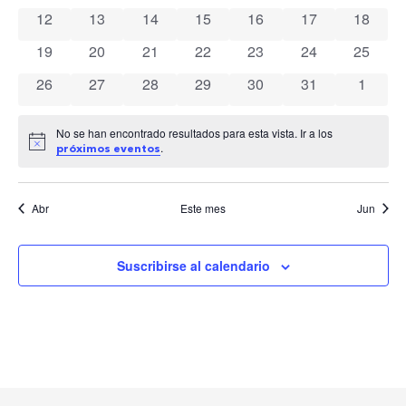
v
Ev
0 eventos
0 eventos
0 eventos
0 eventos
0 eventos
0 eventos
0 event
12
13
14
15
16
17
18
Eventos
0 eventos
0 eventos
0 eventos
0 eventos
0 eventos
0 eventos
0 event
19
20
21
22
23
24
25
0 eventos
0 eventos
0 eventos
0 eventos
0 eventos
0 eventos
0 event
26
27
28
29
30
31
1
No se han encontrado resultados para esta vista. Ir a los
Aviso
.
próximos eventos
Abr
Este mes
Jun
Suscribirse al calendario